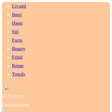
Livsstil
Børn
Hjem
Stil
Form
Beauty
Fritid
Rejser
Trends
27/05/2022
Uncategorized