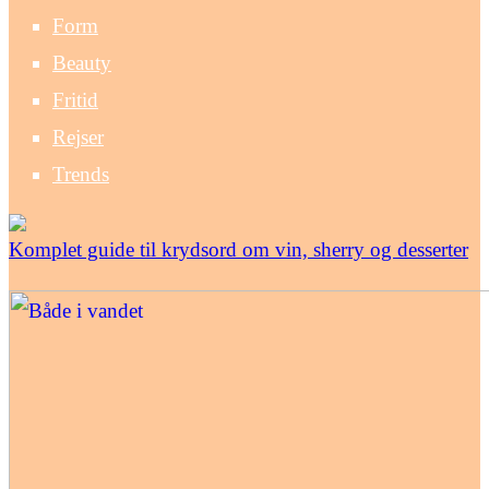
Form
Beauty
Fritid
Rejser
Trends
Komplet guide til krydsord om vin, sherry og desserter