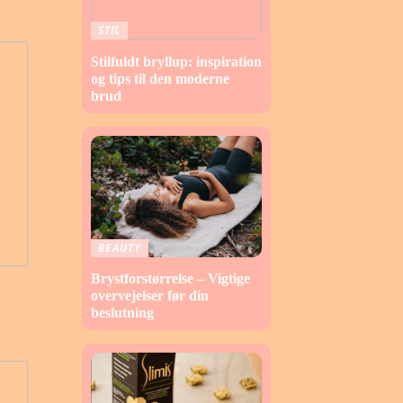
STIL
Stilfuldt bryllup: inspiration
og tips til den moderne
brud
BEAUTY
Brystforstørrelse – Vigtige
overvejelser før din
beslutning