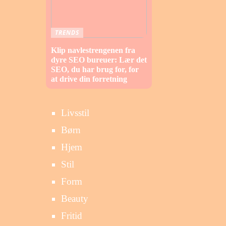
TRENDS
Klip navlestrengenen fra
dyre SEO bureuer: Lær det
SEO, du har brug for, for
at drive din forretning
Livsstil
Børn
Hjem
Stil
Form
Beauty
Fritid