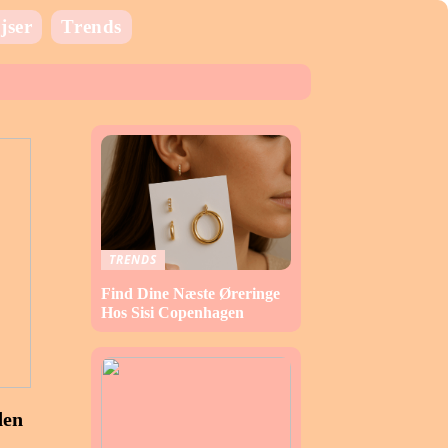
jser
Trends
TRENDS
Find Dine Næste Øreringe
Hos Sisi Copenhagen
den