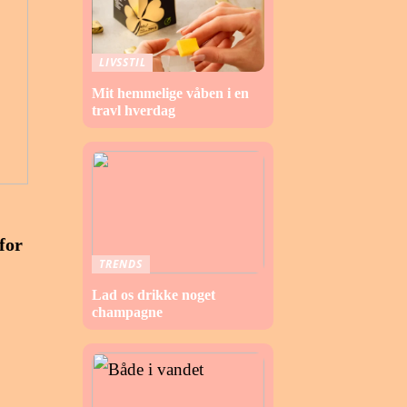
LIVSSTIL
Mit hemmelige våben i en
travl hverdag
for
TRENDS
Lad os drikke noget
champagne