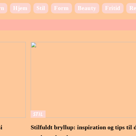
rn
Hjem
Stil
Form
Beauty
Fritid
Re
STIL
i
Stilfuldt bryllup: inspiration og tips til 