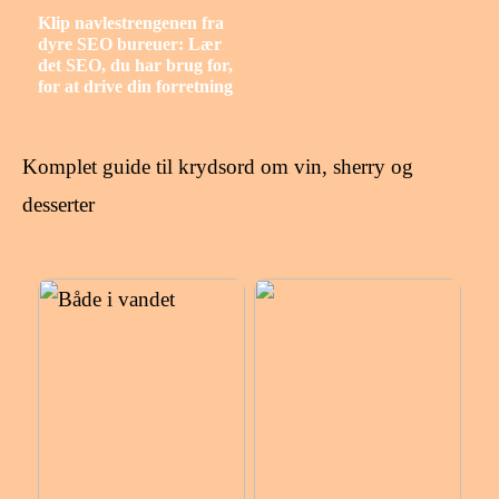
Klip navlestrengenen fra
dyre SEO bureuer: Lær
det SEO, du har brug for,
for at drive din forretning
Komplet guide til krydsord om vin, sherry og
desserter